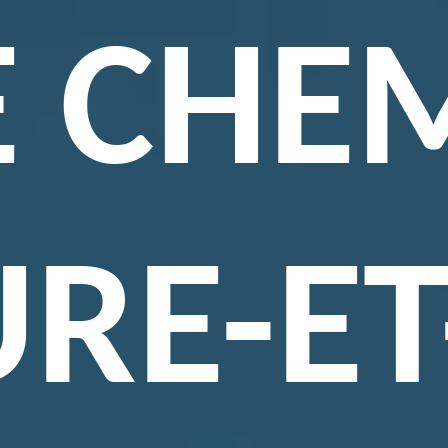
E CHE
URE-ET