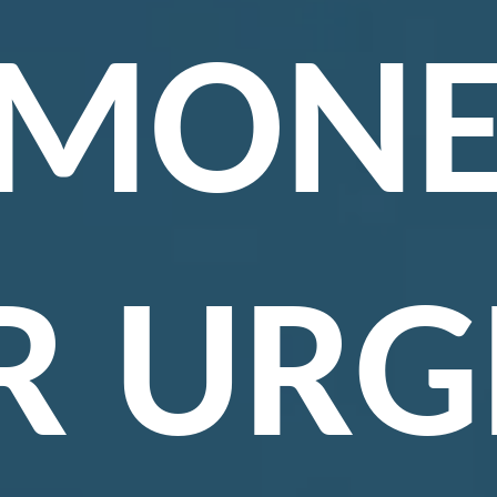
MON
R URG