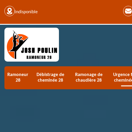
indisponible
Ramoneur
Débistrage de
Ramonage de
Urgence f
28
cheminée 28
chaudière 28
cheminé