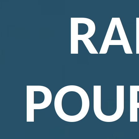
RA
POU