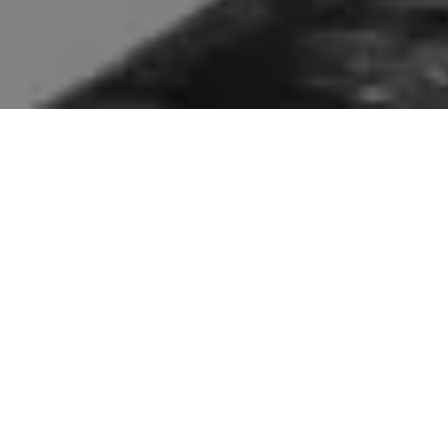
On vous rappelle gratuitement :
MENTIONS LÉGALES
mise à jour : Juin 2026
Présentation du site
Conformément à l'article 6 et à l'article 1-1 de la loi n°
2004-575 du 21 juin 2004 pour la confiance dans
l'économie numérique (LCEN), modifiée par la loi n° 2024-
449 du 21 mai 2024 (SREN), il est précisé aux utilisateurs