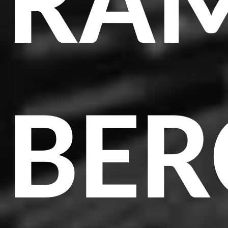
RA
BE