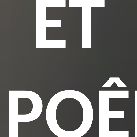
ET
POÊ